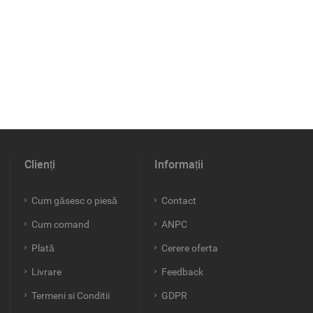
Clienți
Informații
Cum găsesc o piesă
Contact
Cum comand
ANPC
Plată
Cerere oferta
Livrare
Feedback
Termeni si Conditii
GDPR