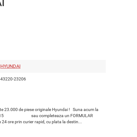
I
HYUNDAI
43220-23206
te 23.000 de piese originale Hyundai ! Suna acum la
729.301515 sau completeaza un FORMULAR
re prin curier rapid, cu plata la destin...