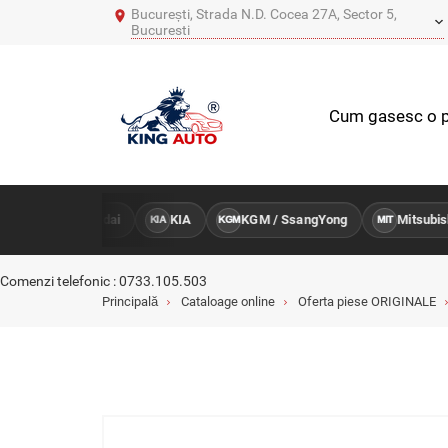
București, Strada N.D. Cocea 27A, Sector 5,
Bucuresti
Cum gasesc o p
Hyundai
KIA
KGM / SsangYong
Mitsubishi
TRU
HY
KIA
KGM
MIT
Comenzi telefonic : 0733.105.503
Principală
Cataloage online
Oferta piese ORIGINALE