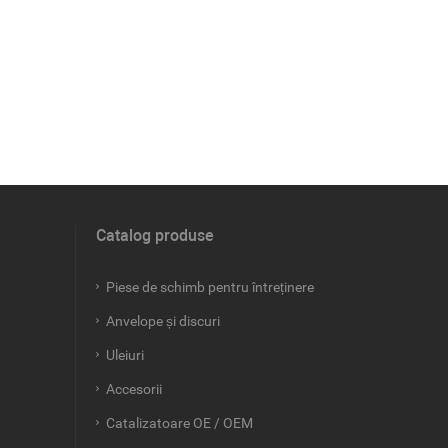
Catalog produse
Piese de schimb pentru întreținere
Anvelope și discuri
Uleiuri
Accesorii
Catalizatoare OE / OEM