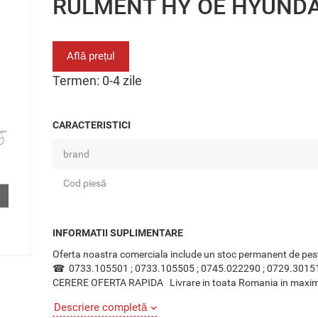
RULMENT HY OE HYUNDA
Află prețul
Termen: 0-4 zile
CARACTERISTICI
brand
Cod piesă
INFORMATII SUPLIMENTARE
Oferta noastra comerciala include un stoc permanent de pes
☎ 0733.105501 ; 0733.105505 ; 0745.022290 ; 0
CERERE OFERTA RAPIDA Livrare in toata Romania in maxim 24 o
Descriere completă