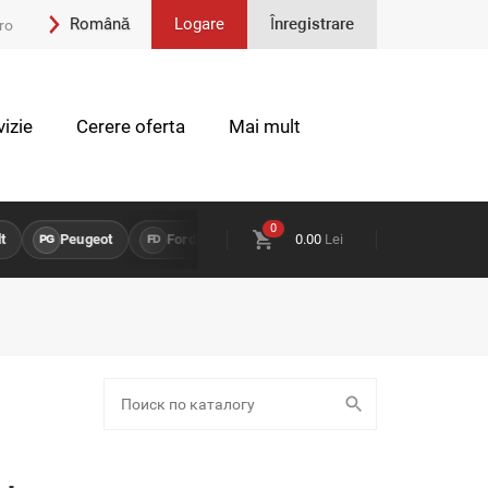
Română
Logare
Înregistrare
ro
Engleză
izie
Cerere oferta
Mai mult
0
Peugeot
Ford
Opel
0.00
Land Rover
Lei
Chevro
PG
FD
OP
LR
CH