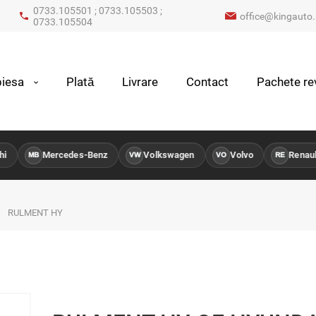
0733.105501 ; 0733.105503 ;
office@kingauto.
0733.105504
iesa
Plată
Livrare
Contact
Pachete rev
Mercedes-Benz
Volkswagen
Volvo
Renault
MB
VW
VO
RE
RULMENT HY