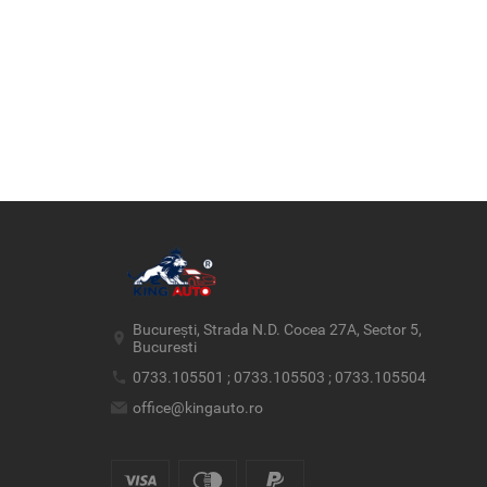
București, Strada N.D. Cocea 27A, Sector 5,
Bucuresti
0733.105501 ; 0733.105503 ; 0733.105504
office@kingauto.ro