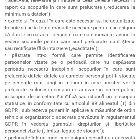
• adecvate, relevante și limitate la ceea ce este necesar în
raport cu scopurile în care sunt prelucrate („reducerea la
minimum a datelor”);
• exacte și, în cazul în care este necesar, să fie actualizate;
trebuie să se ia toate măsurile necesare pentru a se asigura
că datele cu caracter personal care sunt inexacte, având în
vedere scopurile pentru care sunt prelucrate, sunt șterse
sau rectificate fără întârziere („exactitate”);
• păstrate într-o formă care permite identificarea
persoanelor vizate pe o perioadă care nu depășește
perioada necesară îndeplinirii scopurilor în care sunt
prelucrate datele; datele cu caracter personal pot fi stocate
pe perioade mai lungi în măsura în care acestea vor fi
prelucrate exclusiv în scopuri de arhivare în interes public,
în scopuri de cercetare științifică sau istorică ori în scopuri
statistice, în conformitate cu articolul 89 alineatul (1) din
GDPR , sub rezerva punerii în aplicare a măsurilor de ordin
tehnic și organizatoric adecvate prevăzute în regulamentul
GDPR în vederea garantării drepturilor și libertăților
persoanei vizate („limitări legate de stocare”);
• prelucrate într-un mod care asigură securitatea adecvată