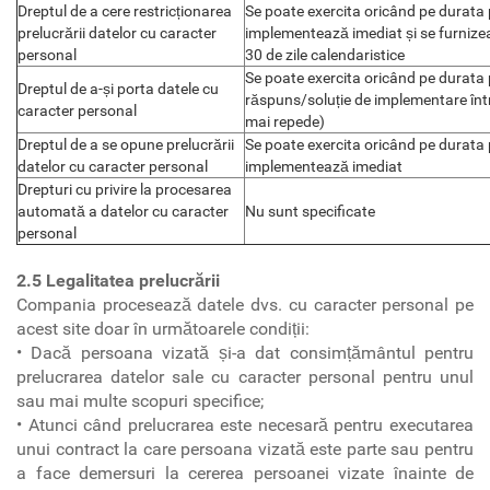
Dreptul de a cere restricționarea
Se poate exercita oricând pe durata 
prelucrării datelor cu caracter
implementează imediat și se furnizea
personal
30 de zile calendaristice
Se poate exercita oricând pe durata 
Dreptul de a-și porta datele cu
răspuns/soluție de implementare într
caracter personal
mai repede)
Dreptul de a se opune prelucrării
Se poate exercita oricând pe durata p
datelor cu caracter personal
implementează imediat
Drepturi cu privire la procesarea
automată a datelor cu caracter
Nu sunt specificate
personal
2.5 Legalitatea prelucrării
Compania procesează datele dvs. cu caracter personal pe
acest site doar în următoarele condiții:
• Dacă persoana vizată și-a dat consimțământul pentru
prelucrarea datelor sale cu caracter personal pentru unul
sau mai multe scopuri specifice;
• Atunci când prelucrarea este necesară pentru executarea
unui contract la care persoana vizată este parte sau pentru
a face demersuri la cererea persoanei vizate înainte de