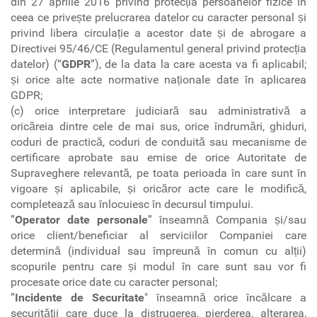
din 27 aprilie 2016 privind protecția persoanelor fizice în
ceea ce privește prelucrarea datelor cu caracter personal și
privind libera circulație a acestor date și de abrogare a
Directivei 95/46/CE (Regulamentul general privind protecția
datelor) (“
GDPR
”), de la data la care acesta va fi aplicabil;
și orice alte acte normative naționale date în aplicarea
GDPR;
(c) orice interpretare judiciară sau administrativă a
oricăreia dintre cele de mai sus, orice îndrumări, ghiduri,
coduri de practică, coduri de conduită sau mecanisme de
certificare aprobate sau emise de orice Autoritate de
Supraveghere relevantă, pe toata perioada în care sunt în
vigoare și aplicabile, și oricăror acte care le modifică,
completează sau înlocuiesc în decursul timpului.
”
Operator date personale
” înseamnă Compania și/sau
orice client/beneficiar al serviciilor Companiei care
determină (individual sau împreună în comun cu alții)
scopurile pentru care și modul în care sunt sau vor fi
procesate orice date cu caracter personal;
”
Incidente de Securitate
" înseamnă orice încălcare a
securității care duce la distrugerea, pierderea, alterarea,