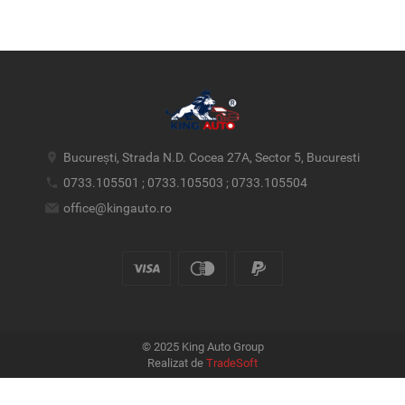
București, Strada N.D. Cocea 27A, Sector 5, Bucuresti
0733.105501 ; 0733.105503 ; 0733.105504
office@kingauto.ro
© 2025 King Auto Group
Realizat de
TradeSoft