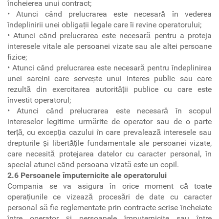
încheierea unui contract;
• Atunci când prelucrarea este necesară în vederea
îndeplinirii unei obligații legale care îi revine operatorului;
• Atunci când prelucrarea este necesară pentru a proteja
interesele vitale ale persoanei vizate sau ale altei persoane
fizice;
• Atunci când prelucrarea este necesară pentru îndeplinirea
unei sarcini care servește unui interes public sau care
rezultă din exercitarea autorității publice cu care este
învestit operatorul;
• Atunci când prelucrarea este necesară în scopul
intereselor legitime urmărite de operator sau de o parte
terță, cu excepția cazului în care prevalează interesele sau
drepturile și libertățile fundamentale ale persoanei vizate,
care necesită protejarea datelor cu caracter personal, în
special atunci când persoana vizată este un copil.
2.6 Persoanele împuternicite ale operatorului
Compania se va asigura în orice moment că toate
operațiunile ce vizează procesări de date cu caracter
personal să fie reglementate prin contracte scrise încheiate
între operator și persoanele împuternicite sau între