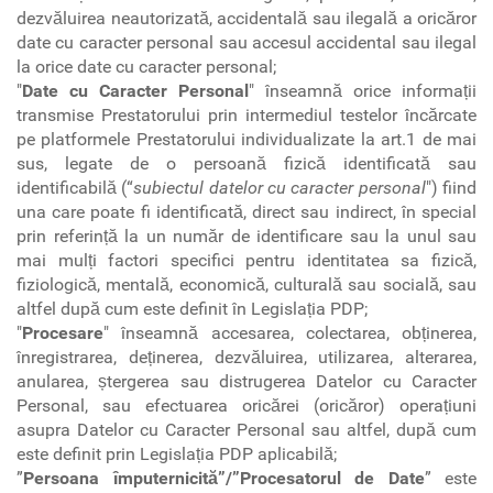
dezvăluirea neautorizată, accidentală sau ilegală a oricăror
date cu caracter personal sau accesul accidental sau ilegal
la orice date cu caracter personal;
"
Date cu Caracter Personal
" înseamnă orice informații
transmise Prestatorului prin intermediul testelor încărcate
pe platformele Prestatorului individualizate la art.1 de mai
sus, legate de o persoană fizică identificată sau
identificabilă (“
subiectul datelor cu caracter personal
") fiind
una care poate fi identificată, direct sau indirect, în special
prin referință la un număr de identificare sau la unul sau
mai mulți factori specifici pentru identitatea sa fizică,
fiziologică, mentală, economică, culturală sau socială, sau
altfel după cum este definit în Legislația PDP;
"
Procesare
" înseamnă accesarea, colectarea, obținerea,
înregistrarea, deținerea, dezvăluirea, utilizarea, alterarea,
anularea, ștergerea sau distrugerea Datelor cu Caracter
Personal, sau efectuarea oricărei (oricăror) operațiuni
asupra Datelor cu Caracter Personal sau altfel, după cum
este definit prin Legislația PDP aplicabilă;
”
Persoana împuternicită”/”Procesatorul de Date
” este