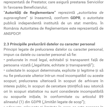
reprezentată de Prestator, care asigură prestarea Serviciilor
în favoarea Beneficiarului;
”
Autorităţi de Reglementare”
reprezintă „
autoritatea de
supraveghere
” și înseamnă, conform
GDPR
, o autoritate
publică independentă instituită de un stat membru. În
România Autoritatea de Reglementare este reprezentată de
ANSPDCP.
2.3 Principiile prelucrării datelor cu caracter personal
Principii legate de prelucrarea datelor cu caracter personal,
impun ca datele cu caracter personal să fie:
• prelucrate în mod legal, echitabil și transparent față de
persoana vizată („legalitate, echitate și transparență”);
• colectate în scopuri determinate, explicite și legitime și să
nu fie prelucrate ulterior într-un mod incompatibil cu aceste
scopuri; prelucrarea ulterioară în scopuri de arhivare în
interes public, în scopuri de cercetare științifică sau istorică
ori în scopuri statistice nu sunt considerate incompatibilă
cu scopurile inițiale, în conformitate cu articolul 89
alineatul (1) din GDPR („limitări legate de scop”);