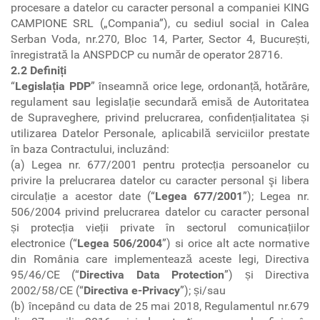
procesare a datelor cu caracter personal a companiei KING
CAMPIONE SRL („Compania”), cu sediul social in Calea
Serban Voda, nr.270, Bloc 14, Parter, Sector 4, București,
înregistrată la ANSPDCP cu număr de operator 28716.
2.2 Definiți
“
Legislația PDP
” înseamnă orice lege, ordonanță, hotărâre,
regulament sau legislație secundară emisă de Autoritatea
de Supraveghere, privind prelucrarea, confidențialitatea și
utilizarea Datelor Personale, aplicabilă serviciilor prestate
în baza Contractului, incluzând:
(a) Legea nr. 677/2001 pentru protecția persoanelor cu
privire la prelucrarea datelor cu caracter personal şi libera
circulație a acestor date (“
Legea 677/2001
”); Legea nr.
506/2004 privind prelucrarea datelor cu caracter personal
și protecția vieții private în sectorul comunicațiilor
electronice (“
Legea 506/2004
”) si orice alt acte normative
din România care implementează aceste legi, Directiva
95/46/CE (“
Directiva Data Protection
”) și Directiva
2002/58/CE (“
Directiva e-Privacy
”); și/sau
(b) începând cu data de 25 mai 2018, Regulamentul nr.679