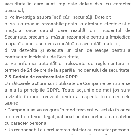
securitate în care sunt implicate datele dvs. cu caracter
personal;
b. va investiga asupra încălcării securității Datelor;
c. va lua măsuri rezonabile pentru a diminua efectele și a
micșora orice daună care rezultă din Incidentul de
Securitate, precum și măsuri rezonabile pentru a împiedica
reapariția unei asemenea încălcări a securității datelor;
d. va dezvolta și executa un plan de reacție pentru a
contracara Incidentul de Securitate;
e. va informa autorităților relevante de reglementare în
termen de 24 de ore de la apariția incidentului de securitate.
2.9 Cerințe de conformitate GDPR
Următoarele acțiuni sunt utilizate de Companie pentru a se
alinia la principiile GDPR. Toate acțiunile de mai jos sunt
revizuite în mod frecvent pentru a respecta toate cerințele
GDPR:
• Compania se va asigura în mod frecvent că există în orice
moment un temei legal justificat pentru prelucrarea datelor
cu caracter personal
• Un responsabil cu prelucrarea datelor cu caracter personal