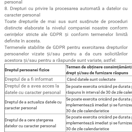
personal
8. Drepturi cu privire la procesarea automată a datelor cu
caracter personal
Toate drepturile de mai sus sunt susținute de proceduri
distincte elaborate la nivelul companiei noastre conform
cerințelor stricte ale GDPR și conform termenelor limită
definite în acesta.
Termenele stabilite de GDPR pentru exercitarea drepturilor
persoanelor vizate și/sau pentru a da curs solicitărilor
acestora și/sau pentru a răspunde sunt variate, astfel:
Termen de obținere consimțământ/
Dreptul persoanei fizice
drept și/sau de furnizare răspuns
Dreptul de a fi informat
Când datele sunt colectate
Dreptul de a avea acces la
Se poate exercita oricând pe durata 
datele cu caracter personal
răspuns în interval de 30 de zile cale
Se poate exercita oricând pe durata 
Dreptul de a actualiza datele cu
implementează imediat și se furnizea
caracter personal
30 de zile calendaristice
Se poate exercita oricând pe durata 
Dreptul de a cere ștergerea
implementează imediat și se furnizea
datelor cu caracter personal
30 de zile calendaristice