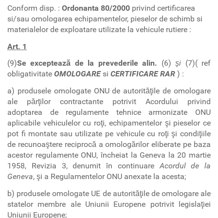
Conform disp. :
Ordonanta 80/2000
privind certificarea
si/sau omologarea echipamentelor, pieselor de schimb si
materialelor de exploatare utilizate la vehicule rutiere :
Art. 1
(9)
Se exceptează de la prevederile alin.
(6)
şi
(7)( ref
obligativitate
OMOLOGARE
si
CERTIFICARE RAR
) :
a) produsele omologate ONU de autorităţile de omologare
ale părţilor contractante potrivit Acordului privind
adoptarea de regulamente tehnice armonizate ONU
aplicabile vehiculelor cu roţi, echipamentelor şi pieselor ce
pot fi montate sau utilizate pe vehicule cu roţi şi condiţiile
de recunoaştere reciprocă a omologărilor eliberate pe baza
acestor regulamente ONU, încheiat la Geneva la 20 martie
1958, Revizia 3, denumit în continuare
Acordul de la
Geneva
, şi a Regulamentelor ONU anexate la acesta;
b) produsele omologate UE de autorităţile de omologare ale
statelor membre ale Uniunii Europene potrivit legislaţiei
Uniunii Europene;