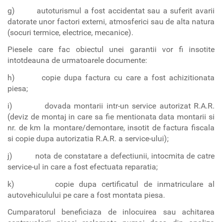
g) autoturismul a fost accidentat sau a suferit avarii
datorate unor factori externi, atmosferici sau de alta natura
(socuri termice, electrice, mecanice).
Piesele care fac obiectul unei garantii vor fi insotite
intotdeauna de urmatoarele documente:
h) copie dupa factura cu care a fost achizitionata
piesa;
i) dovada montarii intr-un service autorizat R.A.R.
(deviz de montaj in care sa fie mentionata data montarii si
nr. de km la montare/demontare, insotit de factura fiscala
si copie dupa autorizatia R.A.R. a service-ului);
j) nota de constatare a defectiunii, intocmita de catre
service-ul in care a fost efectuata reparatia;
k) copie dupa certificatul de inmatriculare al
autovehiculului pe care a fost montata piesa.
Cumparatorul beneficiaza de inlocuirea sau achitarea