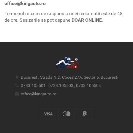
office@kingauto.ro
Termenul maxim de raspuns a unei reclamatii este de 48
de ore. Sesizarile se pot depune
DOAR ONLINE
.
București, Strada N.D. Cocea 27A, Sector 5, Bucuresti
0733.105501 ; 0733.105503 ; 0733.105504
office@kingauto.ro