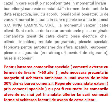
cazul în care există o neconformitate în momentul livrării
bunurilor şi care este constatată în termen de doi ani de la
data respectiva, sau cu acordul prealabil al operatorului de
vanzari, numai in situatia in care reperele se aflau in stocul
S.C. KING CAMPIONE S.R.L la momentul vanzarii catre
client. Sunt excluse de la retur urmatoarele piese originale
comandate gresit de catre client: piese electrice, chei,
cilindrii inchidere, module programate, piesele speciale
fabricate pentru autoturisme din afara spatiului european,
piese de siguranta (ex: airbag-uri, centuri de siguranta),
huse si acoperiri.
Pentru lansarea comenzilor speciale ( comenzi externe cu
termen de livrare 1-60 zile ) , este necesara prezenta in
magazin si achitarea anticipata a unui avans de minim
30% din valoarea comenzii. Reperele comandate extern (
prin comenzi speciale ) nu pot fi returnate iar comenzile
aferente nu mai pot fi anulate ulterior lansarii comenzii
ferme si achitarea facturii de avans de catre client..