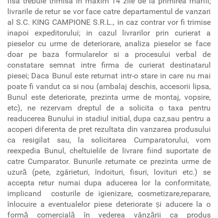
fisa trebuie trimisa in maxim 14 zile de la primirea marfii;
livrarile de retur se vor face catre departamentul de vanzari
al S.C. KING CAMPIONE S.R.L., in caz contrar vor fi trimise
inapoi expeditorului; in cazul livrarilor prin curierat a
pieselor cu urme de deteriorare, analiza pieselor se face
doar pe baza formularelor si a procesului verbal de
constatare semnat intre firma de curierat destinatarul
piesei; Daca Bunul este returnat intr-o stare in care nu mai
poate fi vandut ca si nou (ambalaj deschis, accesorii lipsa,
Bunul este deteriorate, prezinta urme de montaj, vopsire,
etc), ne rezervam dreptul de a solicita o taxa pentru
readucerea Bunului in stadiul initial, dupa caz,sau pentru a
acoperi diferenta de pret rezultata din vanzarea produsului
ca resigilat sau, la solicitarea Cumparatorului, vom
reexpedia Bunul, cheltuielile de livrare fiind suportate de
catre Cumparator. Bunurile returnate ce prezinta urme de
uzură (pete, zgârieturi, îndoituri, fisuri, lovituri etc.) se
accepta retur numai dupa aducerea lor la conformitate,
implicand costurile de igienizare, cosmetizare,reparare,
înlocuire a eventualelor piese deteriorate și aducere la o
formă comercială în vederea vânzării ca produs