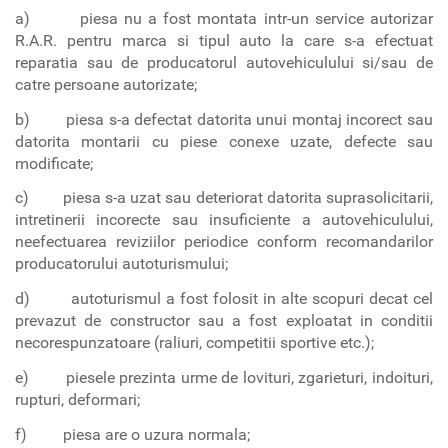
a) piesa nu a fost montata intr-un service autorizar
R.A.R. pentru marca si tipul auto la care s-a efectuat
reparatia sau de producatorul autovehiculului si/sau de
catre persoane autorizate;
b) piesa s-a defectat datorita unui montaj incorect sau
datorita montarii cu piese conexe uzate, defecte sau
modificate;
c) piesa s-a uzat sau deteriorat datorita suprasolicitarii,
intretinerii incorecte sau insuficiente a autovehiculului,
neefectuarea reviziilor periodice conform recomandarilor
producatorului autoturismului;
d) autoturismul a fost folosit in alte scopuri decat cel
prevazut de constructor sau a fost exploatat in conditii
necorespunzatoare (raliuri, competitii sportive etc.);
e) piesele prezinta urme de lovituri, zgarieturi, indoituri,
rupturi, deformari;
f) piesa are o uzura normala;