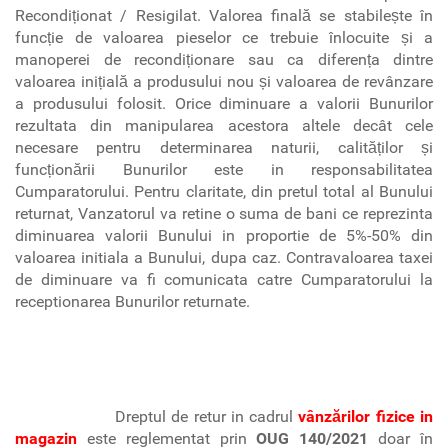
Recondiționat / Resigilat. Valorea finală se stabilește în
funcție de valoarea pieselor ce trebuie înlocuite și a
manoperei de recondiționare sau ca diferența dintre
valoarea inițială a produsului nou și valoarea de revânzare
a produsului folosit. Orice diminuare a valorii Bunurilor
rezultata din manipularea acestora altele decât cele
necesare pentru determinarea naturii, calităților și
funcționării Bunurilor este in responsabilitatea
Cumparatorului. Pentru claritate, din pretul total al Bunului
returnat, Vanzatorul va retine o suma de bani ce reprezinta
diminuarea valorii Bunului in proportie de 5%-50% din
valoarea initiala a Bunului, dupa caz. Contravaloarea taxei
de diminuare va fi comunicata catre Cumparatorului la
receptionarea Bunurilor returnate.
Dreptul de retur in cadrul
vânzărilor fizice in
magazin
este reglementat prin
OUG 140/2021
doar în