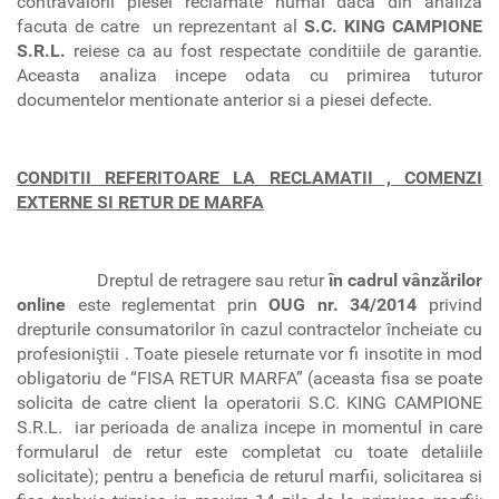
contravalorii piesei reclamate numai daca din analiza
facuta de catre un reprezentant al
S.C. KING CAMPIONE
S.R.L.
reiese ca au fost respectate conditiile de garantie.
Aceasta analiza incepe odata cu primirea tuturor
documentelor mentionate anterior si a piesei defecte.
CONDITII REFERITOARE LA RECLAMATII , COMENZI
EXTERNE SI RETUR DE MARFA
Dreptul de retragere sau retur
în cadrul vânzărilor
online
este reglementat prin
OUG nr. 34/2014
privind
drepturile consumatorilor în cazul contractelor încheiate cu
profesioniştii . Toate piesele returnate vor fi insotite in mod
obligatoriu de “FISA RETUR MARFA” (aceasta fisa se poate
solicita de catre client la operatorii S.C. KING CAMPIONE
S.R.L. iar perioada de analiza incepe in momentul in care
formularul de retur este completat cu toate detaliile
solicitate); pentru a beneficia de returul marfii, solicitarea si