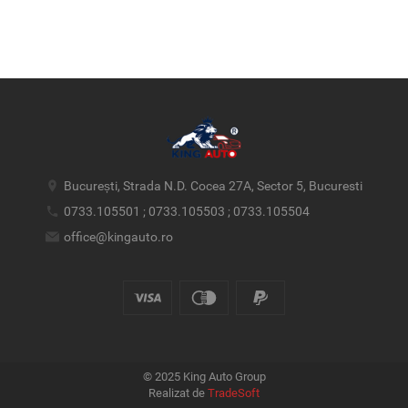
București, Strada N.D. Cocea 27A, Sector 5, Bucuresti
0733.105501 ; 0733.105503 ; 0733.105504
office@kingauto.ro
© 2025 King Auto Group
Realizat de
TradeSoft