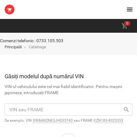
0
Comenzi telefonic : 0733.105.503
Principală
Cataloage
Găsiți modelul după numărul VIN
VIN-ul vehiculului este cel mai fiabil identificator. Pentru mașini
japoneze, introduceți FRAME
De exemplu: VIN
XW8AN2NE3JH035743
sau FRAME
KZN185-9023353