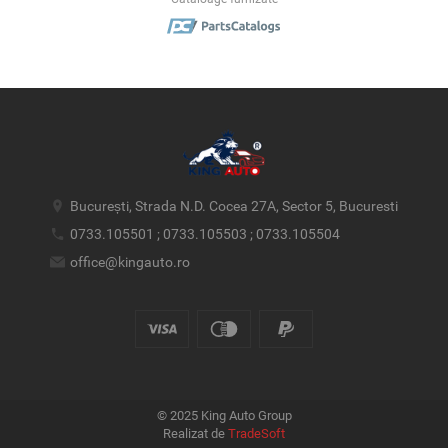
București, Strada N.D. Cocea 27A, Sector 5, Bucuresti
0733.105501 ; 0733.105503 ; 0733.105504
office@kingauto.ro
© 2025 King Auto Group
Realizat de
TradeSoft