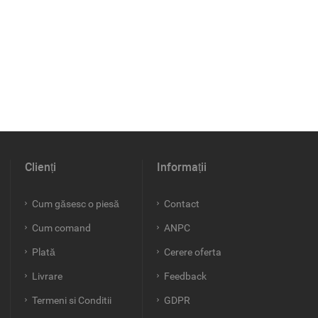
Clienți
Informații
Cum găsesc o piesă
Contact
Cum comand
ANPC
Plată
Cerere oferta
Livrare
Feedback
Termeni si Conditii
GDPR