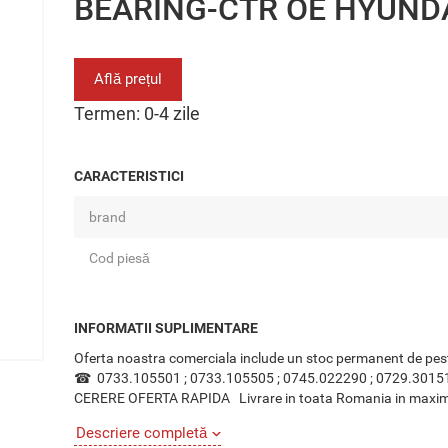
BEARING-CTR OE HYUND
Află prețul
Termen: 0-4 zile
CARACTERISTICI
brand
Cod piesă
INFORMATII SUPLIMENTARE
Oferta noastra comerciala include un stoc permanent de pes
☎ 0733.105501 ; 0733.105505 ; 0745.022290 ; 0
CERERE OFERTA RAPIDA Livrare in toata Romania in maxim 24 o
Descriere completă