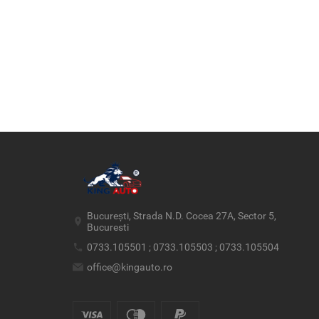
București, Strada N.D. Cocea 27A, Sector 5,
Bucuresti
0733.105501 ; 0733.105503 ; 0733.105504
office@kingauto.ro