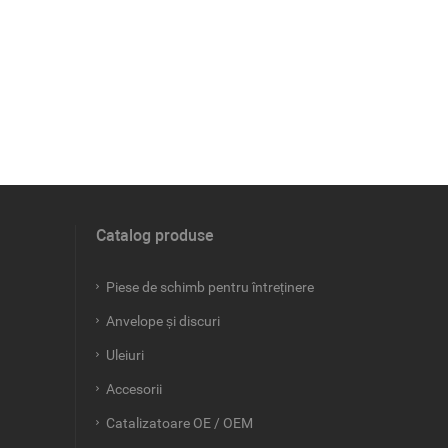
Catalog produse
Piese de schimb pentru întreținere
Anvelope și discuri
Uleiuri
Accesorii
Catalizatoare OE / OEM