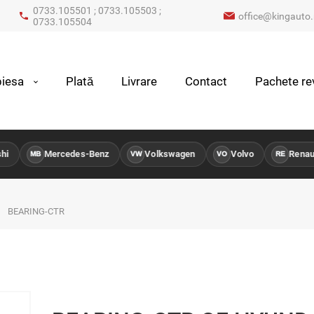
0733.105501 ; 0733.105503 ;
office@kingauto.
0733.105504
iesa
Plată
Livrare
Contact
Pachete rev
Mercedes-Benz
Volkswagen
Volvo
Renault
MB
VW
VO
RE
BEARING-CTR