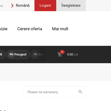
Română
Logare
Înregistrare
ro
Engleză
izie
Cerere oferta
Mai mult
0
Peugeot
Ford
Opel
0.00
Land Rover
Lei
Chevr
PG
FD
OP
LR
CH