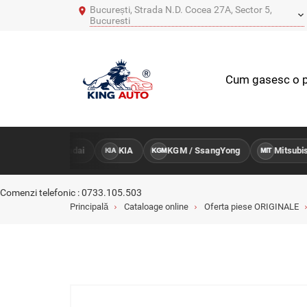
București, Strada N.D. Cocea 27A, Sector 5,
Bucuresti
Cum gasesc o p
Hyundai
KIA
KGM / SsangYong
Mitsubishi
NTRU
HY
KIA
KGM
MIT
Comenzi telefonic : 0733.105.503
Principală
Cataloage online
Oferta piese ORIGINALE