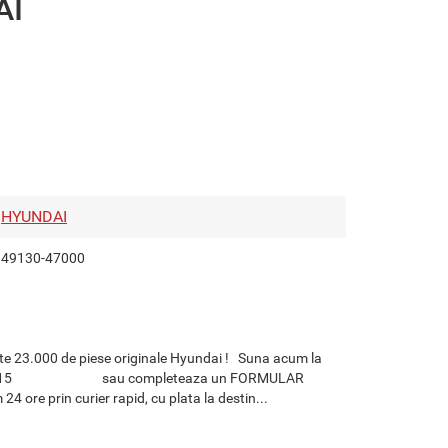
AI
HYUNDAI
49130-47000
te 23.000 de piese originale Hyundai ! Suna acum la
729.301515 sau completeaza un FORMULAR
re prin curier rapid, cu plata la destin...