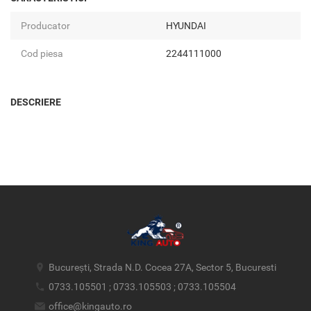
Producator
HYUNDAI
Cod piesa
2244111000
DESCRIERE
București, Strada N.D. Cocea 27A, Sector 5, Bucuresti
0733.105501 ; 0733.105503 ; 0733.105504
office@kingauto.ro