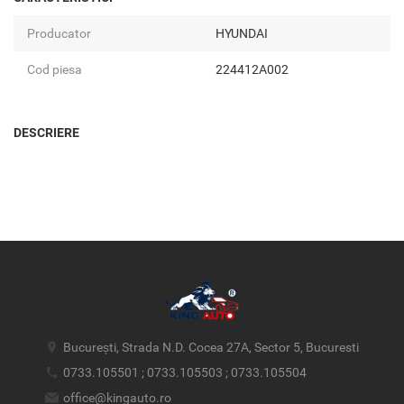
Producator
HYUNDAI
Cod piesa
224412A002
DESCRIERE
București, Strada N.D. Cocea 27A, Sector 5, Bucuresti
0733.105501 ; 0733.105503 ; 0733.105504
office@kingauto.ro