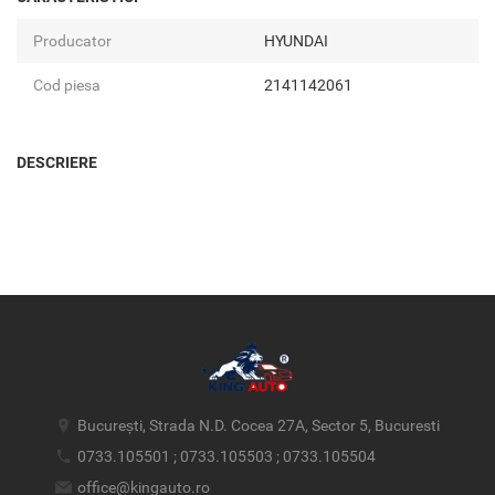
Producator
HYUNDAI
Cod piesa
2141142061
DESCRIERE
București, Strada N.D. Cocea 27A, Sector 5, Bucuresti
0733.105501 ; 0733.105503 ; 0733.105504
office@kingauto.ro