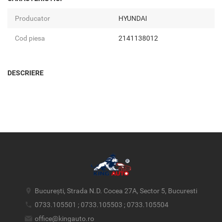
Producator
HYUNDAI
Cod piesa
2141138012
DESCRIERE
București, Strada N.D. Cocea 27A, Sector 5, Bucuresti
0733.105501 ; 0733.105503 ; 0733.105504
office@kingauto.ro