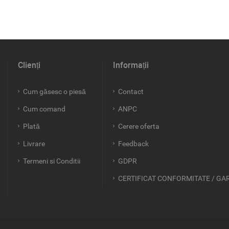
Clienți
Informații
Cum găsesc o piesă
Contact
Cum comand
ANPC
Plată
Cerere oferta
Livrare
Feedback
Termeni si Conditii
GDPR
CERTIFICAT CONFORMITATE / GA