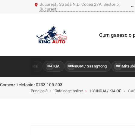
București, Strada N.D. Cocea 27A, Sector 5,
Bucuresti
Cum gasesc o p
Hyundai
KIA
KGM / SsangYong
Mitsubis
ENTRU
HY
KIA
KGM
MIT
Comenzi telefonic : 0733.105.503
Principală
Cataloage online
HYUNDAI / KIA OE
GAS