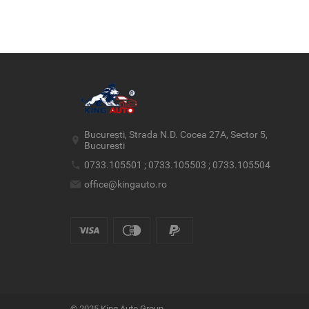
București, Strada N.D. Cocea 27A, Sector 5,
Bucuresti
0733.105501 ; 0733.105503 ; 0733.105504
office@kingauto.ro
© 2025 King Auto Group