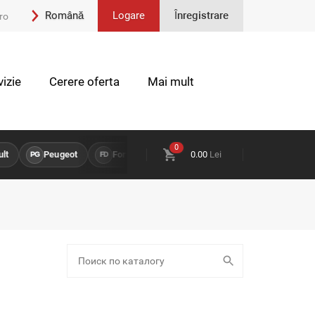
Română
Logare
Înregistrare
ro
Engleză
izie
Cerere oferta
Mai mult
0
t
Peugeot
Ford
Opel
0.00
Lei
Land Rover
Chev
PG
FD
OP
LR
CH