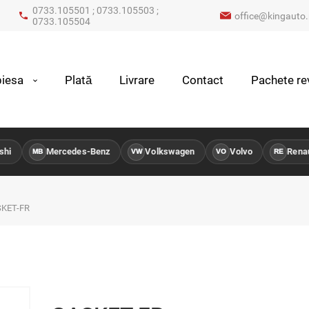
0733.105501 ; 0733.105503 ;
office@kingauto.
0733.105504
iesa
Plată
Livrare
Contact
Pachete rev
hi
Mercedes-Benz
Volkswagen
Volvo
Renaul
MB
VW
VO
RE
KET-FR