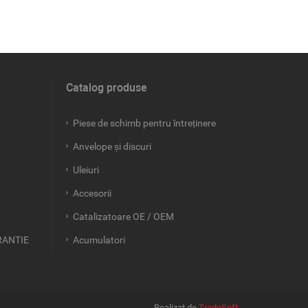
Catalog produse
Piese de schimb pentru întreținere
Anvelope și discuri
Uleiuri
Accesorii
Catalizatoare OE / OEM
RANTIE
Acumulatori
Realizat de
TradeSoft