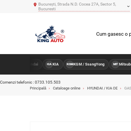
București, Strada N.D. Cocea 27A, Sector 5,
Bucuresti
Cum gasesc o p
Hyundai
KIA
KGM / SsangYong
Mitsubis
ENTRU
HY
KIA
KGM
MIT
Comenzi telefonic : 0733.105.503
Principală
Cataloage online
HYUNDAI / KIA OE
GAS