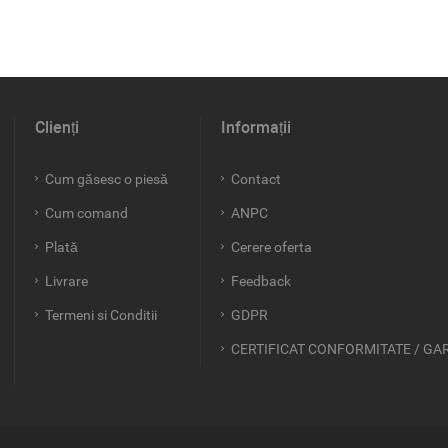
Clienți
Informații
Cum găsesc o piesă
Contact
Cum comand
ANPC
Plată
Cerere oferta
Livrare
Feedback
Termeni si Conditii
GDPR
CERTIFICAT CONFORMITATE / GA