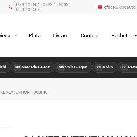
0733.105501 ; 0733.105503 ;
office@kingauto.
0733.105504
iesa
Plată
Livrare
Contact
Pachete rev
hi
Mercedes-Benz
Volkswagen
Volvo
Renaul
MB
VW
VO
RE
KET-EXTENTION HOUSING