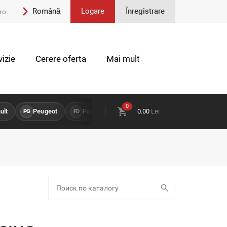
Română
Logare
Înregistrare
ro
Engleză
izie
Cerere oferta
Mai mult
0
t
Peugeot
Ford
Opel
0.00
Lei
Land Rover
Chev
PG
FD
OP
LR
CH