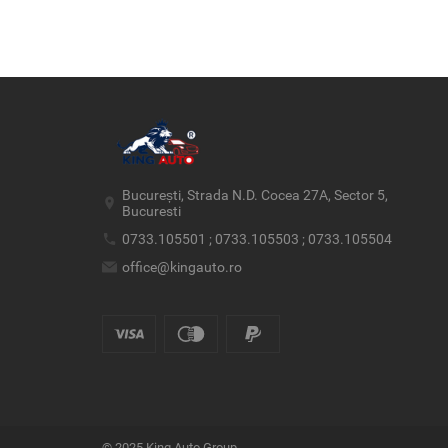
București, Strada N.D. Cocea 27A, Sector 5,
Bucuresti
0733.105501 ; 0733.105503 ; 0733.105504
office@kingauto.ro
© 2025 King Auto Group