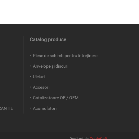
Catalog produse
Piese de schimb pentru întreținere
Anvelope și discuri
Uleiuri
Accesorii
Catalizatoare OE / OEM
RANTIE
Acumulatori
Realizat de
TradeSoft