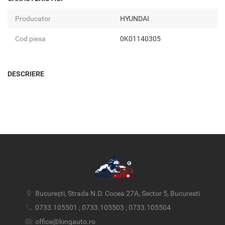
Producator
HYUNDAI
Cod piesa
0K01140305
DESCRIERE
București, Strada N.D. Cocea 27A, Sector 5, Bucuresti
0733.105501 ; 0733.105503 ; 0733.105504
office@kingauto.ro