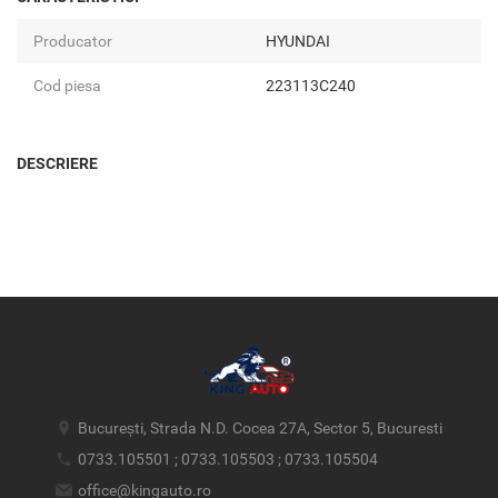
Producator
HYUNDAI
Cod piesa
223113C240
DESCRIERE
București, Strada N.D. Cocea 27A, Sector 5, Bucuresti
0733.105501 ; 0733.105503 ; 0733.105504
office@kingauto.ro