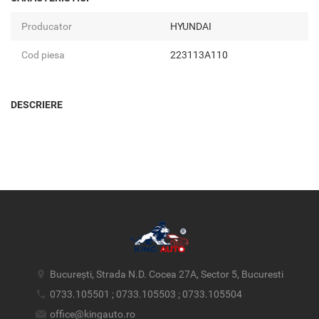
Producator
HYUNDAI
Cod piesa
223113A110
DESCRIERE
București, Strada N.D. Cocea 27A, Sector 5, Bucuresti
0733.105501 ; 0733.105503 ; 0733.105504
office@kingauto.ro