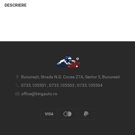
DESCRIERE
București, Strada N.D. Cocea 27A, Sector 5, Bucuresti
0733.105501 ; 0733.105503 ; 0733.105504
office@kingauto.ro