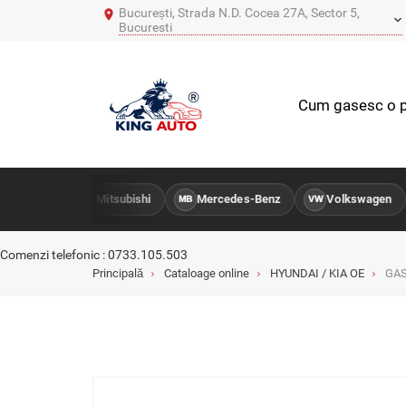
București, Strada N.D. Cocea 27A, Sector 5,
Bucuresti
Cum gasesc o p
angYong
Mitsubishi
Mercedes-Benz
Volkswagen
MIT
MB
VW
Comenzi telefonic : 0733.105.503
Principală
Cataloage online
HYUNDAI / KIA OE
GAS