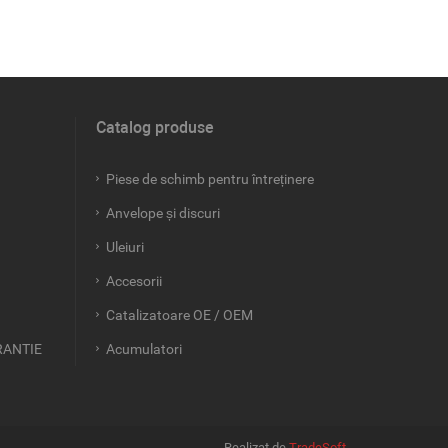
Catalog produse
Piese de schimb pentru întreținere
Anvelope și discuri
Uleiuri
Accesorii
Catalizatoare OE / OEM
RANTIE
Acumulatori
Realizat de
TradeSoft