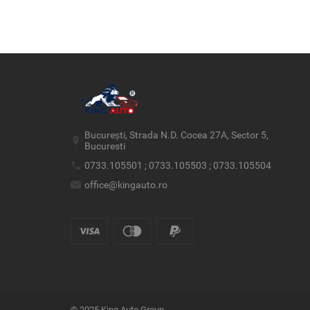
București, Strada N.D. Cocea 27A, Sector 5,
Bucuresti
0733.105501 ; 0733.105503 ; 0733.105504
office@kingauto.ro
© 2025 King Auto Group