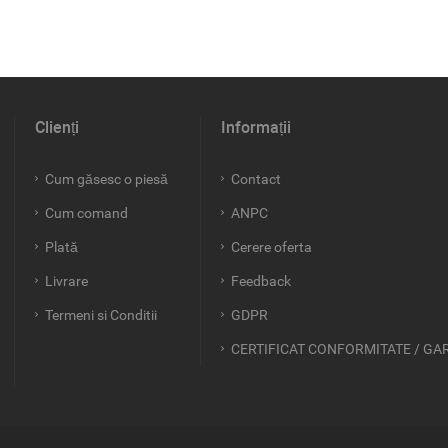
Clienți
Informații
Cum găsesc o piesă
Contact
Cum comand
ANPC
Plată
Cerere oferta
Livrare
Feedback
Termeni si Conditii
GDPR
CERTIFICAT CONFORMITATE / GA