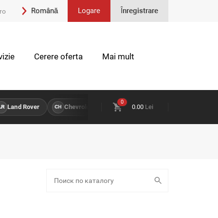
Română
Logare
Înregistrare
ro
Engleză
izie
Cerere oferta
Mai mult
0
Land Rover
Chevrolet
0.00
Lei
Hyun
PIESE DISPONIBILE PENTRU
CH
HY