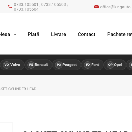
0733.105501 ; 0733.105503 ;
office@kingauto.
0733.105504
iesa
Plată
Livrare
Contact
Pachete rev
Volvo
Renault
Peugeot
Ford
Opel
VO
RE
PG
FD
OP
LR
KET-CYLINDER HEAD