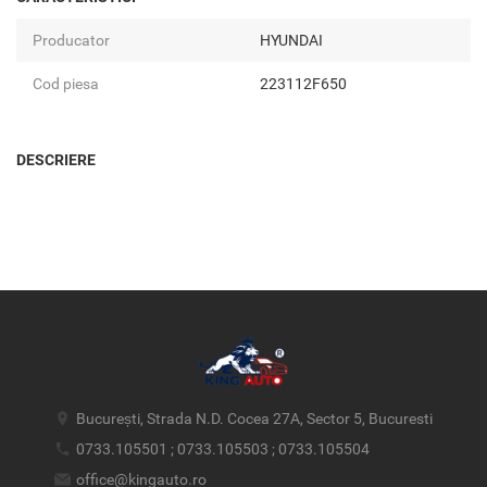
Producator
HYUNDAI
Cod piesa
223112F650
DESCRIERE
București, Strada N.D. Cocea 27A, Sector 5, Bucuresti
0733.105501 ; 0733.105503 ; 0733.105504
office@kingauto.ro