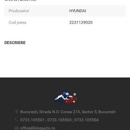
Producator
HYUNDAI
Cod piesa
2231129020
DESCRIERE
București, Strada N.D. Cocea 27A, Sector 5, Bucuresti
0733.105501 ; 0733.105503 ; 0733.105504
office@kingauto.ro