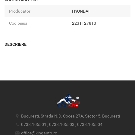
Producator
HYUNDAI
Cod piesa
2231127810
DESCRIERE
București, Strada N.D. Cocea 27A, Sector 5, Bucuresti
0733.105501 ; 0733.105503 ; 0733.105504
office@kingauto.ro