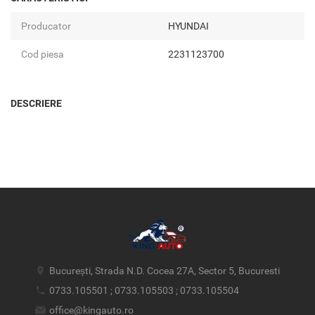
Producator
HYUNDAI
Cod piesa
2231123700
DESCRIERE
București, Strada N.D. Cocea 27A, Sector 5, Bucuresti
0733.105501 ; 0733.105503 ; 0733.105504
office@kingauto.ro