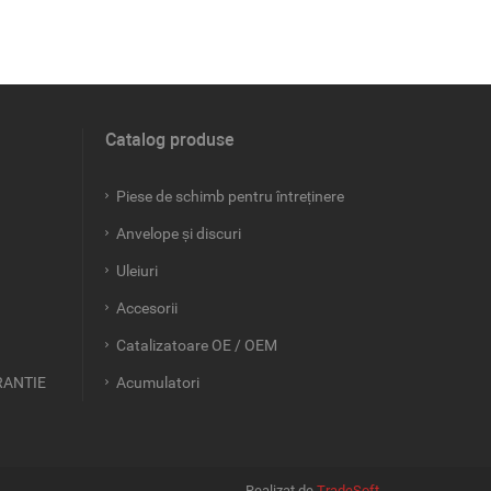
Catalog produse
Piese de schimb pentru întreținere
Anvelope și discuri
Uleiuri
Accesorii
Catalizatoare OE / OEM
RANTIE
Acumulatori
Realizat de
TradeSoft