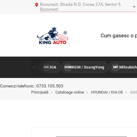
București, Strada N.D. Cocea 27A, Sector 5,
Bucuresti
Cum gasesc o p
Hyundai
KIA
KGM / SsangYong
Mitsubishi
RU
HY
KIA
KGM
MIT
Comenzi telefonic : 0733.105.503
Principală
Cataloage online
HYUNDAI / KIA OE
GAS