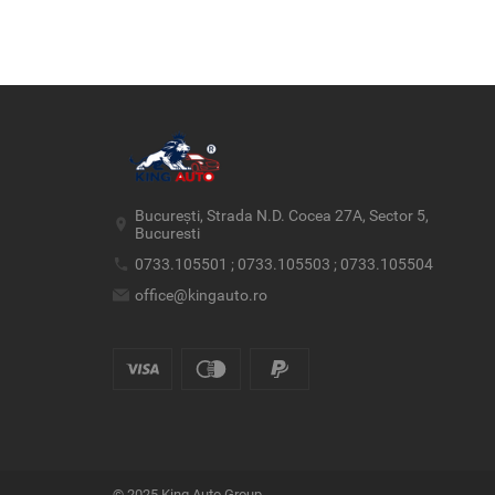
București, Strada N.D. Cocea 27A, Sector 5,
Bucuresti
0733.105501 ; 0733.105503 ; 0733.105504
office@kingauto.ro
© 2025 King Auto Group