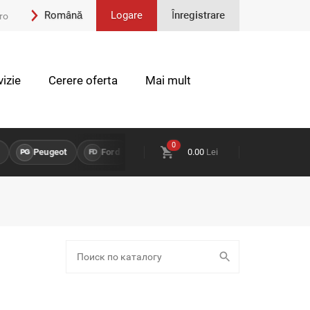
Română
Logare
Înregistrare
ro
Engleză
izie
Cerere oferta
Mai mult
0
Peugeot
Ford
Opel
0.00
Land Rover
Lei
Chevro
PG
FD
OP
LR
CH