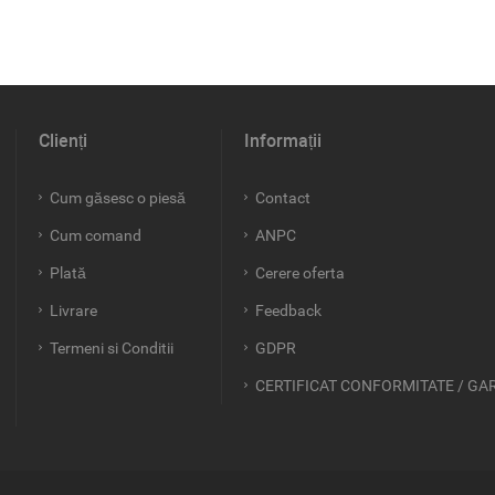
Clienți
Informații
Cum găsesc o piesă
Contact
Cum comand
ANPC
Plată
Cerere oferta
Livrare
Feedback
Termeni si Conditii
GDPR
CERTIFICAT CONFORMITATE / GA