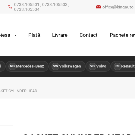
0733.105501 ; 0733.105503 ;
office@kingauto.
0733.105504
iesa
Plată
Livrare
Contact
Pachete rev
Mercedes-Benz
Volkswagen
Volvo
Renault
MB
VW
VO
RE
KET-CYLINDER HEAD