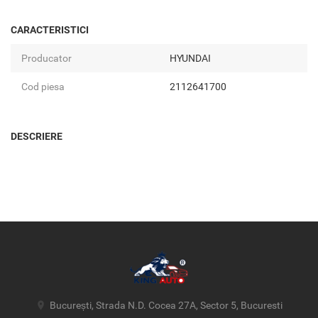
CARACTERISTICI
Producator
HYUNDAI
Cod piesa
2112641700
DESCRIERE
București, Strada N.D. Cocea 27A, Sector 5, Bucuresti