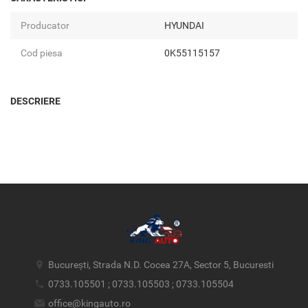
Producator
HYUNDAI
Cod piesa
0K55115157
DESCRIERE
București, Strada N.D. Cocea 27A, Sector 5, Bucuresti
0733.105501 ; 0733.105503 ; 0733.105504
office@kingauto.ro