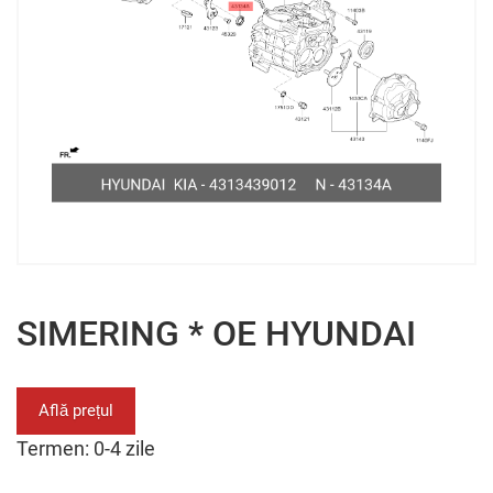
SIMERING * OE HYUNDAI
Află prețul
Termen: 0-4 zile