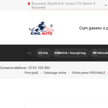
București, Strada N.D. Cocea 27A, Sector 5,
Bucuresti
Cum gasesc o p
Hyundai
KIA
KGM / SsangYong
Mitsubish
NTRU
HY
KIA
KGM
MIT
Comenzi telefonic : 0733.105.503
Principală
Cataloage online
Oferta piese ORIGINALE