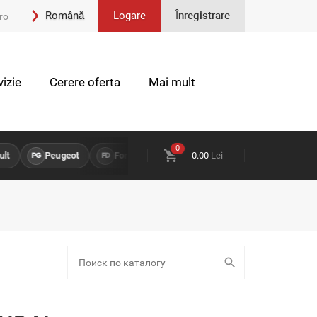
Română
Logare
Înregistrare
ro
Engleză
izie
Cerere oferta
Mai mult
0
t
Peugeot
Ford
Opel
0.00
Lei
Land Rover
Chev
PG
FD
OP
LR
CH