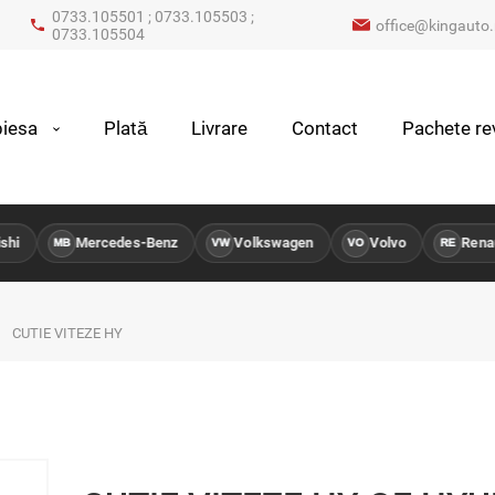
0733.105501 ; 0733.105503 ;
office@kingauto.
0733.105504
iesa
Plată
Livrare
Contact
Pachete rev
i
Mercedes-Benz
Volkswagen
Volvo
Renaul
MB
VW
VO
RE
CUTIE VITEZE HY