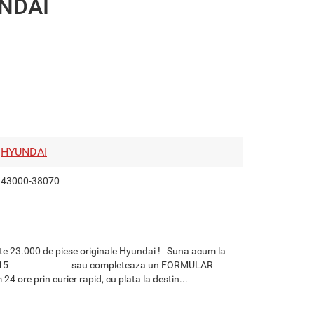
UNDAI
HYUNDAI
43000-38070
te 23.000 de piese originale Hyundai ! Suna acum la
729.301515 sau completeaza un FORMULAR
re prin curier rapid, cu plata la destin...