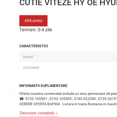
CUTIE VITEZE HY OE HY
Află prețul
Termen: 0-4 zile
CARACTERISTICI
brand
Cod piesă
INFORMATII SUPLIMENTARE
Oferta noastra comerciala include un stoc permanent de pes
☎ 0733.105501 ; 0733.105505 ; 0745.022290 ; 0
CERERE OFERTA RAPIDA Livrare in toata Romania in maxim 24 o
Descriere completă