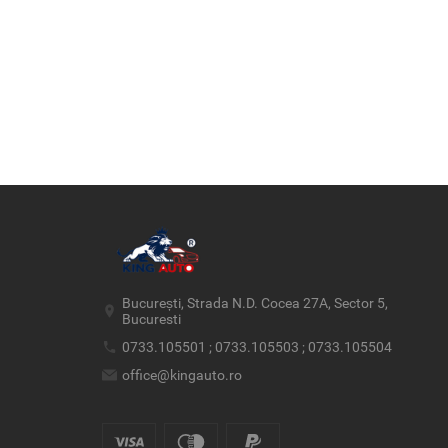
București, Strada N.D. Cocea 27A, Sector 5,
Bucuresti
0733.105501 ; 0733.105503 ; 0733.105504
office@kingauto.ro