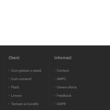
Clienți
Informații
Cum găsesc o piesă
Contact
Cum comand
ANPC
Plată
Cerere oferta
Livrare
Feedback
Termeni si Conditii
GDPR