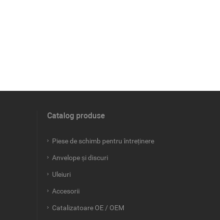
Catalog produse
Piese de schimb pentru întreținere
Anvelope și discuri
Uleiuri
Accesorii
Catalizatoare OE / OEM