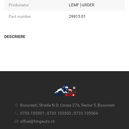
Producator
LEMF├ûRDER
Part number
29915 01
DESCRIERE
București, Strada N.D. Cocea 27A, Sector 5, Bucuresti
0733.105501 ; 0733.105503 ; 0733.105504
office@kingauto.ro