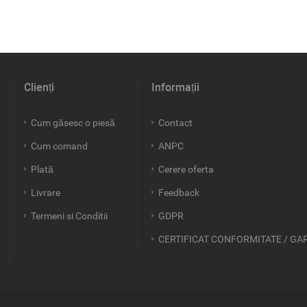
Clienți
Informații
Cum găsesc o piesă
Contact
Cum comand
ANPC
Plată
Cerere oferta
Livrare
Feedback
Termeni si Conditii
GDPR
CERTIFICAT CONFORMITATE / GA