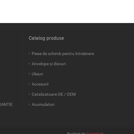
Catalog produse
Piese de schimb pentru întreținere
Anvelope și discuri
Uleiuri
Accesorii
Catalizatoare OE / OEM
RANTIE
Acumulatori
Realizat de
TradeSoft