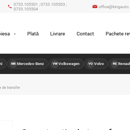
0733.105501 ; 0733.105503 ;
office@kingauto.
0733.105504
iesa
Plată
Livrare
Contact
Pachete rev
Mercedes-Benz
Volkswagen
Volvo
Renault
MB
VW
VO
RE
e de transfer