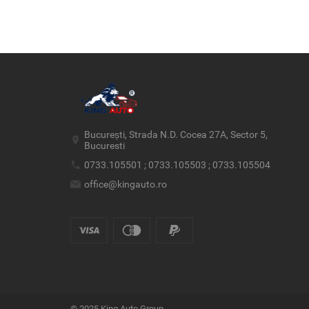
București, Strada N.D. Cocea 27A, Sector 5,
Bucuresti
0733.105501 ; 0733.105503 ; 0733.105504
office@kingauto.ro
© 2025 King Auto Group