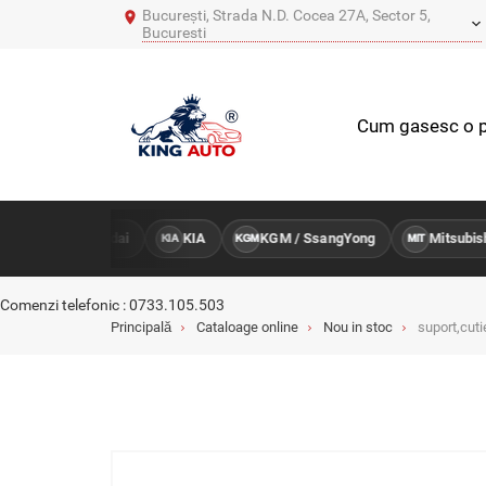
București, Strada N.D. Cocea 27A, Sector 5,
Bucuresti
Cum gasesc o p
Hyundai
KIA
KGM / SsangYong
Mitsubishi
TRU
HY
KIA
KGM
MIT
Comenzi telefonic : 0733.105.503
Principală
Cataloage online
Nou in stoc
suport,cuti