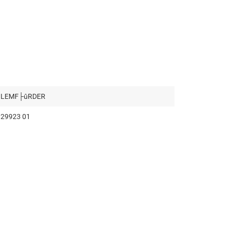
LEMF├ûRDER
29923 01