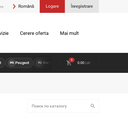
Română
Logare
Înregistrare
ro
Engleză
izie
Cerere oferta
Mai mult
0
Peugeot
Ford
Opel
0.00
Land Rover
Lei
Chevro
PG
FD
OP
LR
CH