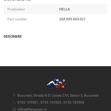
Producator
HELLA
Part number
2SA 005 603-021
DESCRIERE
București, Strada N.D. Cocea 27A, Sector 5, Bucuresti
0733.105501 ; 0733.105503 ; 0733.105504
office@kingauto.ro