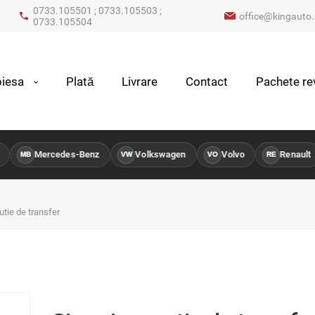
0733.105501 ; 0733.105503 ;
office@kingauto.
0733.105504
iesa
Plată
Livrare
Contact
Pachete rev
Mercedes-Benz
Volkswagen
Volvo
Renault
MB
VW
VO
RE
utie de transfer