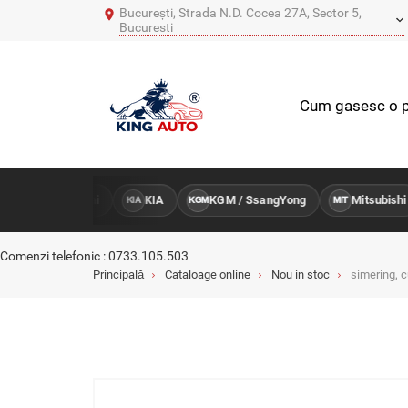
București, Strada N.D. Cocea 27A, Sector 5,
Bucuresti
Cum gasesc o p
Hyundai
KIA
KGM / SsangYong
Mitsubishi
U
HY
KIA
KGM
MIT
Comenzi telefonic : 0733.105.503
Principală
Cataloage online
Nou in stoc
simering, c