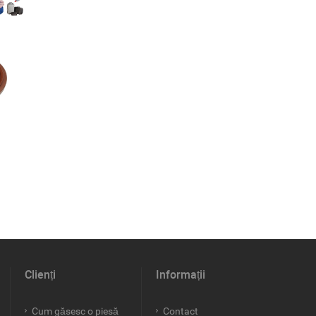
Clienți
Informații
Cum găsesc o piesă
Contact