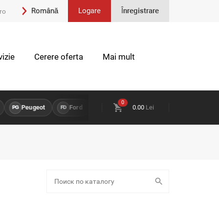
Română
Logare
Înregistrare
ro
Engleză
izie
Cerere oferta
Mai mult
0
Peugeot
Ford
Opel
0.00
Land Rover
Lei
Chevrole
PG
FD
OP
LR
CH