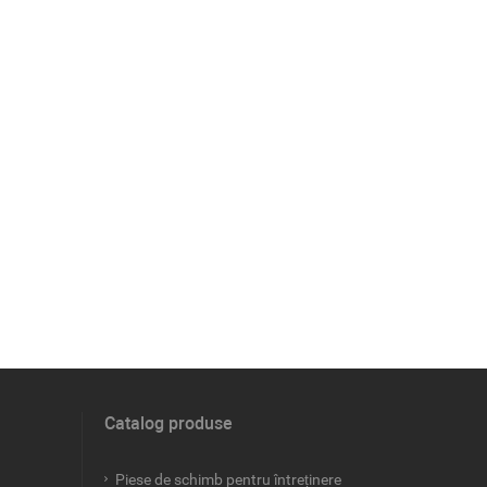
Catalog produse
Piese de schimb pentru întreținere