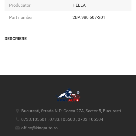
Producator
HELLA
Part number
2BA 980 607-201
DESCRIERE
București, Strada N.D. Cocea 27A, Sector 5, Bucuresti
0733.105501 ; 0733.105503 ; 0733.105504
office@kingauto.ro