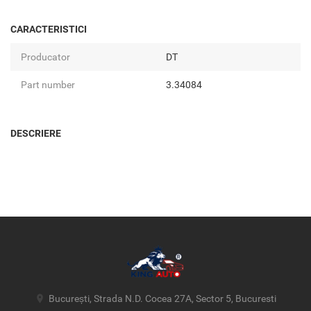
CARACTERISTICI
Producator
DT
Part number
3.34084
DESCRIERE
București, Strada N.D. Cocea 27A, Sector 5, Bucuresti