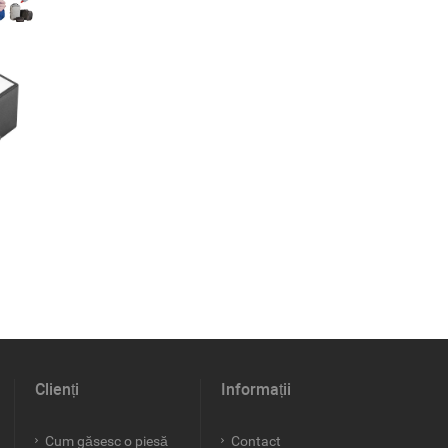
Clienți
Informații
Cum găsesc o piesă
Contact