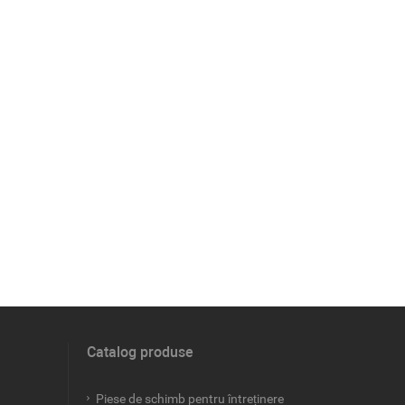
Catalog produse
Piese de schimb pentru întreținere