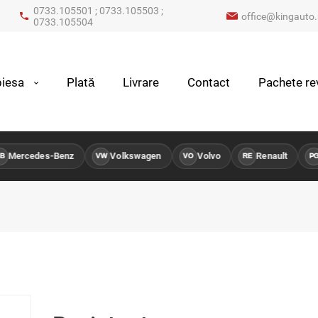
0733.105501 ; 0733.105503 ;
office@kingauto.
0733.105504
iesa
Plată
Livrare
Contact
Pachete rev
Mercedes-Benz
Volkswagen
Volvo
Renault
P
VW
VO
RE
PG