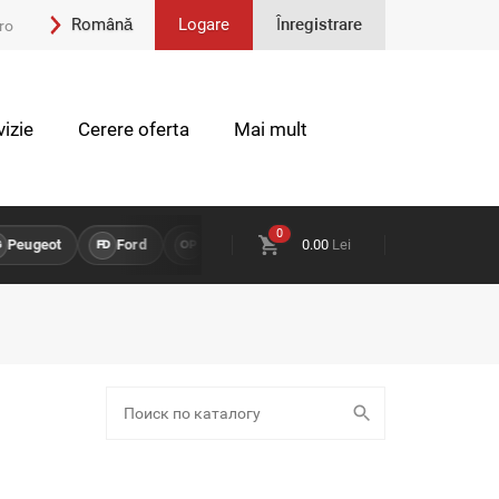
Română
Logare
Înregistrare
ro
Engleză
izie
Cerere oferta
Mai mult
0
eugeot
Ford
Opel
Land Rover
0.00
Lei
Chevrolet
P
FD
OP
LR
CH