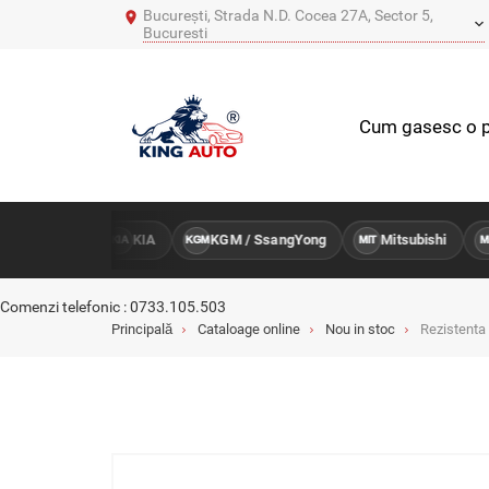
București, Strada N.D. Cocea 27A, Sector 5,
Bucuresti
Cum gasesc o p
Hyundai
KIA
KGM / SsangYong
Mitsubishi
Y
KIA
KGM
MIT
MB
Comenzi telefonic : 0733.105.503
Principală
Cataloage online
Nou in stoc
Rezistenta