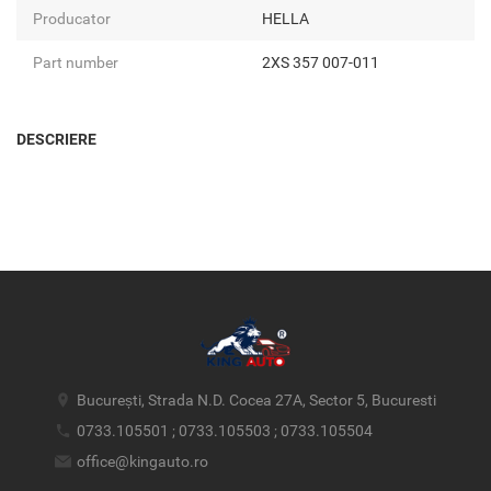
Producator
HELLA
Part number
2XS 357 007-011
DESCRIERE
București, Strada N.D. Cocea 27A, Sector 5, Bucuresti
0733.105501 ; 0733.105503 ; 0733.105504
office@kingauto.ro