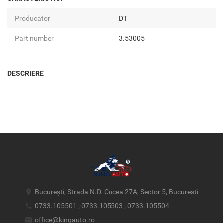
Producator
DT
Part number
3.53005
DESCRIERE
București, Strada N.D. Cocea 27A, Sector 5, Bucuresti
0733.105501 ; 0733.105503 ; 0733.105504
office@kingauto.ro