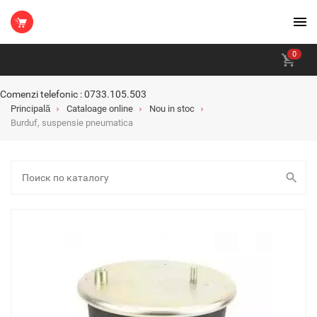
0
Comenzi telefonic : 0733.105.503
Principală
Cataloage online
Nou in stoc
Burduf, suspensie pneumatica