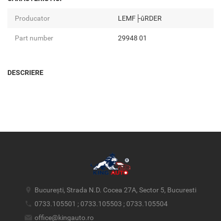
Producator
LEMF├ûRDER
Part number
29948 01
DESCRIERE
București, Strada N.D. Cocea 27A, Sector 5, Bucuresti
0733.105501 ; 0733.105503 ; 0733.105504
office@kingauto.ro