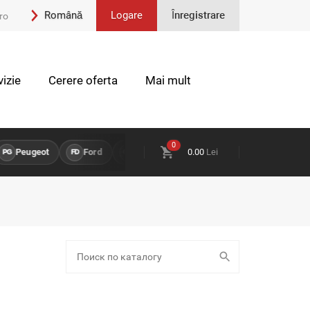
Română
Logare
Înregistrare
ro
Engleză
izie
Cerere oferta
Mai mult
0
Peugeot
Ford
Opel
Land Rover
0.00
Lei
Chevrolet
G
FD
OP
LR
CH