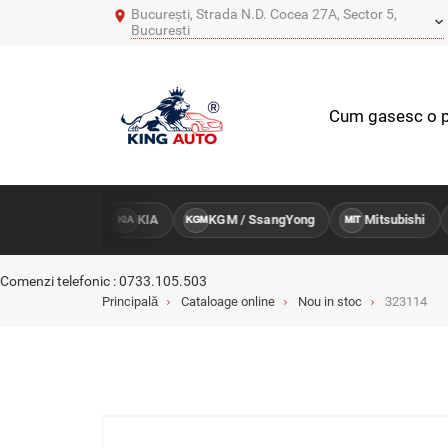
București, Strada N.D. Cocea 27A, Sector 5,
Bucuresti
Cum gasesc o p
Hyundai
KIA
KGM / SsangYong
Mitsubishi
HY
KIA
KGM
MIT
Comenzi telefonic : 0733.105.503
Principală
Cataloage online
Nou in stoc
323114