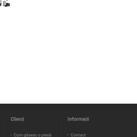
Clienți
Informații
Cum găsesc o piesă
Contact