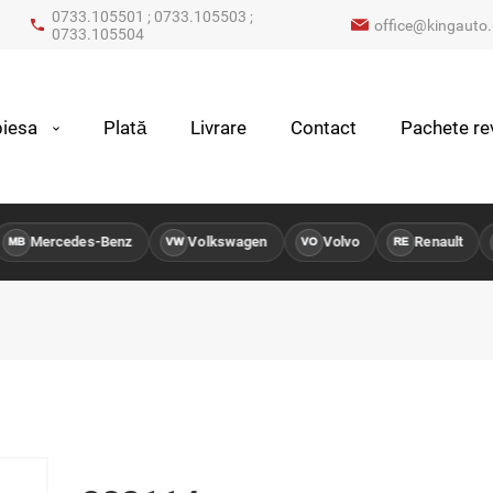
0733.105501 ; 0733.105503 ;
office@kingauto.
0733.105504
iesa
Plată
Livrare
Contact
Pachete rev
Mercedes-Benz
Volkswagen
Volvo
Renault
MB
VW
VO
RE
P