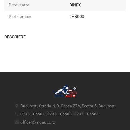
Producator
DINEX
Part number
2AN000
DESCRIERE
București, Strada N.D. Cocea 27A, Sector 5, Bucuresti
0733.105501 ; 0733.105503 ; 0733.105504
office@kingauto.ro