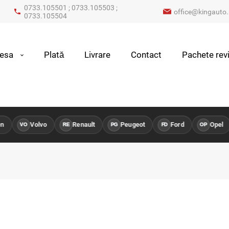
0733.105501 ; 0733.105503 ;
office@kingauto.
0733.105504
iesa
Plată
Livrare
Contact
Pachete revi
Volvo
Renault
Peugeot
Ford
Opel
VO
RE
PG
FD
OP