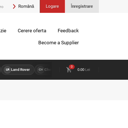
Română
Logare
Înregistrare
ro
Engleză
zie
Cerere oferta
Feedback
Become a Supplier
0
Land Rover
Chevrolet
0.00
Lei
H
PIESE DISPONIBILE PENTRU
LR
CH
HY