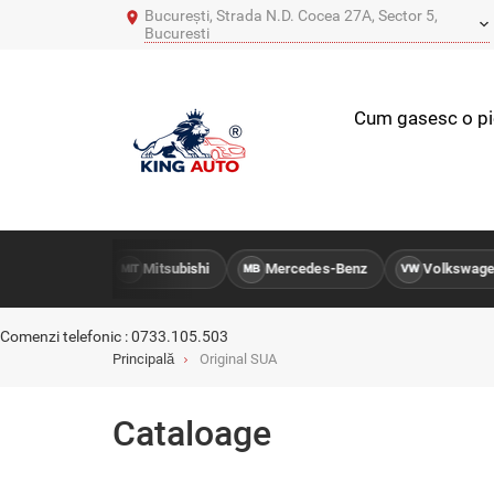
București, Strada N.D. Cocea 27A, Sector 5,
Bucuresti
Cum gasesc o p
 SsangYong
Mitsubishi
Mercedes-Benz
Volkswagen
MIT
MB
VW
Comenzi telefonic : 0733.105.503
Principală
Original SUA
Cataloage