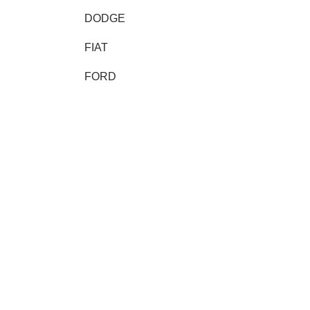
DODGE
FIAT
FORD
GMC
HONDA
HYUNDAI
INFINITI
JAGUAR
JEEP
KIA
LAND ROVER